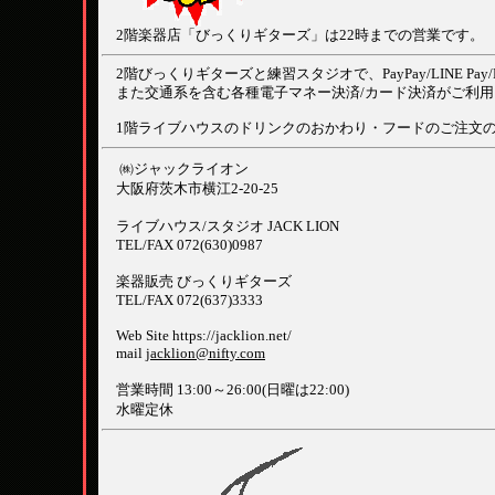
2階楽器店「びっくりギターズ」は22時までの営業です。
2階びっくりギターズと練習スタジオで、PayPay/LINE Pay/R Pa
また交通系を含む各種電子マネー決済/カード決済がご利用
1階ライブハウスのドリンクのおかわり・フードのご注文の際
㈱ジャックライオン
大阪府茨木市横江2-20-25
ライブハウス/スタジオ JACK LION
TEL/FAX 072(630)0987
楽器販売 びっくりギターズ
TEL/FAX 072(637)3333
Web Site https://jacklion.net/
mail
jacklion@nifty.com
営業時間 13:00～26:00(日曜は22:00)
水曜定休