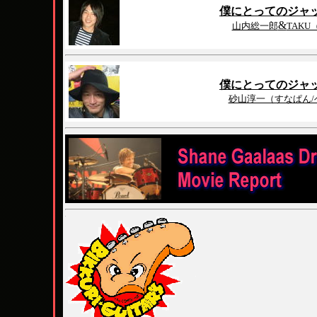
僕にとってのジャ
&
山内総一郎
TAK
僕にとってのジャ
砂山淳一（すなぱん/