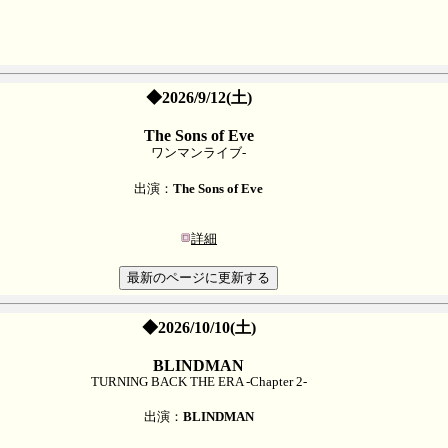
◆2026/9/12(土)
The Sons of Eve
ワンマンライブ-
出演：
The Sons of Eve
詳細
◆2026/10/10(土)
BLINDMAN
TURNING BACK THE ERA -Chapter 2-
出演：
BLINDMAN