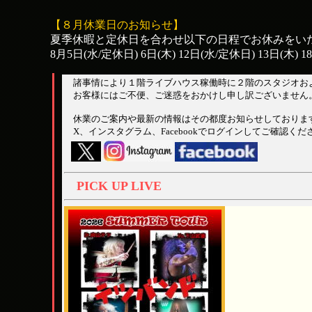
【８月休業日のお知らせ】
夏季休暇と定休日を合わせ以下の日程でお休みをい
8月5日(水/定休日) 6日(木) 12日(水/定休日) 13日(木) 18日
諸事情により１階ライブハウス稼働時に２階のスタジオお
お客様にはご不便、ご迷惑をおかけし申し訳ございません
休業のご案内や最新の情報はその都度お知らせしておりま
X、インスタグラム、Facebookでログインしてご確認くだ
PICK UP LIVE