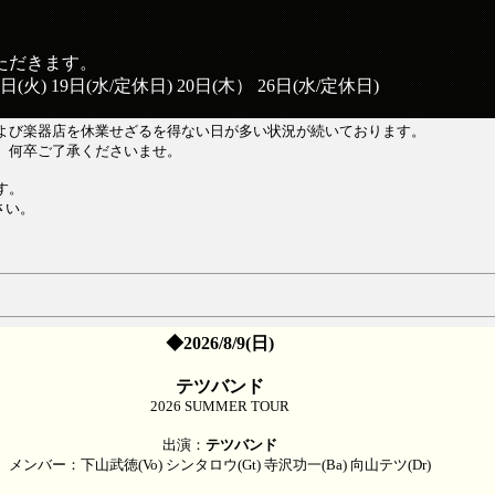
ただきます。
(火) 19日(水/定休日) 20日(木） 26日(水/定休日)
よび楽器店を休業せざるを得ない日が多い状況が続いております。
。何卒ご了承くださいませ。
す。
さい。
◆2026/8/9(日)
テツバンド
2026 SUMMER TOUR
出演：
テツバンド
メンバー：下山武徳(Vo) シンタロウ(Gt) 寺沢功一(Ba) 向山テツ(Dr)